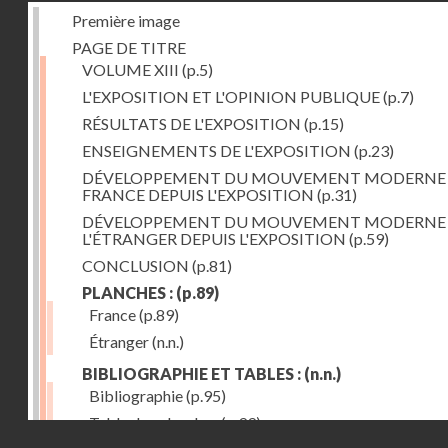
Première image
PAGE DE TITRE
VOLUME XIII
(p.5)
L'EXPOSITION ET L'OPINION PUBLIQUE
(p.7)
RÉSULTATS DE L'EXPOSITION
(p.15)
ENSEIGNEMENTS DE L'EXPOSITION
(p.23)
DÉVELOPPEMENT DU MOUVEMENT MODERNE
FRANCE DEPUIS L'EXPOSITION
(p.31)
DÉVELOPPEMENT DU MOUVEMENT MODERNE
L'ÉTRANGER DEPUIS L'EXPOSITION
(p.59)
CONCLUSION
(p.81)
PLANCHES :
(p.89)
France
(p.89)
Étranger
(n.n.)
BIBLIOGRAPHIE ET TABLES :
(n.n.)
Bibliographie
(p.95)
Table des planches
(p.99)
Droits réservés - CNAM