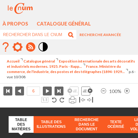
À PROPOS
CATALOGUE GÉNÉRAL
RECHERCHE AVANCÉE
Mode
contraste
Accueil
Catalogue général
Exposition internationale des arts décoratifs
élévé
et industriels modernes. 1925. Paris - Rapp...
France. Ministère du
commerce, de l'industrie, des postes et des télégraphes (1894-1929...
p.6 -
vue 10/308
100%
TABLE
RECHERCHE
L
TABLE DES
TEXTE
DES
DANS LE
ILLUSTRATIONS
OCÉRISÉ
MATIÈRES
DOCUMENT
VO