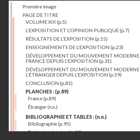
Première image
PAGE DE TITRE
VOLUME XIII
(p.5)
L'EXPOSITION ET L'OPINION PUBLIQUE
(p.7)
RÉSULTATS DE L'EXPOSITION
(p.15)
ENSEIGNEMENTS DE L'EXPOSITION
(p.23)
DÉVELOPPEMENT DU MOUVEMENT MODERNE
FRANCE DEPUIS L'EXPOSITION
(p.31)
DÉVELOPPEMENT DU MOUVEMENT MODERNE
L'ÉTRANGER DEPUIS L'EXPOSITION
(p.59)
CONCLUSION
(p.81)
PLANCHES :
(p.89)
France
(p.89)
Étranger
(n.n.)
BIBLIOGRAPHIE ET TABLES :
(n.n.)
Bibliographie
(p.95)
Table des planches
(p.99)
Droits réservés - CNAM