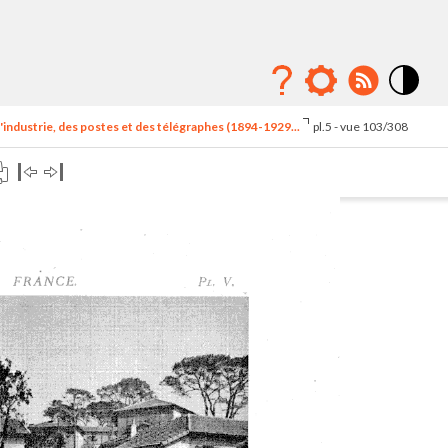
Mode
contraste
'industrie, des postes et des télégraphes (1894-1929...
pl.5 - vue 103/308
élévé