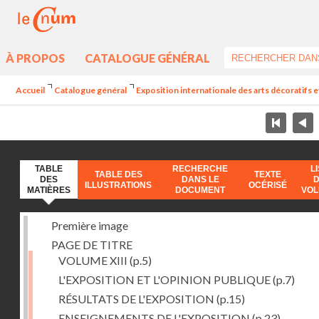
À PROPOS
CATALOGUE GÉNÉRAL
Accueil
Catalogue général
Exposition internationale des arts décoratifs e
TABLE
RECHERCHE
L
TABLE DES
TEXTE
DES
DANS LE
ILLUSTRATIONS
OCÉRISÉ
MATIÈRES
DOCUMENT
VO
Première image
PAGE DE TITRE
VOLUME XIII
(p.5)
L'EXPOSITION ET L'OPINION PUBLIQUE
(p.7)
RÉSULTATS DE L'EXPOSITION
(p.15)
ENSEIGNEMENTS DE L'EXPOSITION
(p.23)