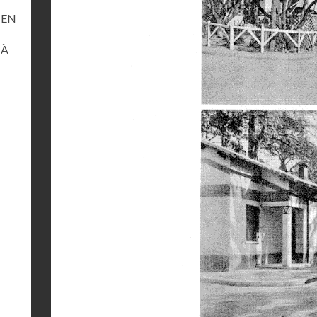
 EN
 À