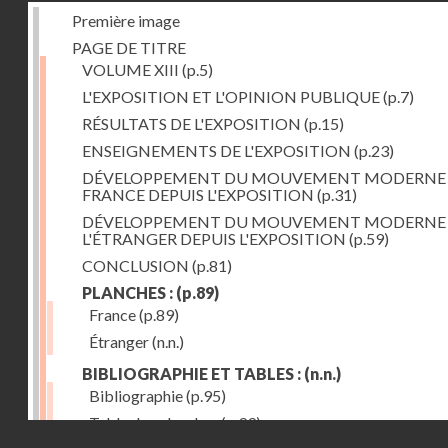
Première image
PAGE DE TITRE
VOLUME XIII
(p.5)
L'EXPOSITION ET L'OPINION PUBLIQUE
(p.7)
RÉSULTATS DE L'EXPOSITION
(p.15)
ENSEIGNEMENTS DE L'EXPOSITION
(p.23)
DÉVELOPPEMENT DU MOUVEMENT MODERNE
FRANCE DEPUIS L'EXPOSITION
(p.31)
DÉVELOPPEMENT DU MOUVEMENT MODERNE
L'ÉTRANGER DEPUIS L'EXPOSITION
(p.59)
CONCLUSION
(p.81)
PLANCHES :
(p.89)
France
(p.89)
Étranger
(n.n.)
BIBLIOGRAPHIE ET TABLES :
(n.n.)
Bibliographie
(p.95)
Table des planches
(p.99)
Droits réservés - CNAM