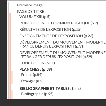
Première image
PAGE DE TITRE
VOLUME XIII
(p.5)
L'EXPOSITION ET L'OPINION PUBLIQUE
(p.7)
RÉSULTATS DE L'EXPOSITION
(p.15)
ENSEIGNEMENTS DE L'EXPOSITION
(p.23)
DÉVELOPPEMENT DU MOUVEMENT MODERNE
FRANCE DEPUIS L'EXPOSITION
(p.31)
DÉVELOPPEMENT DU MOUVEMENT MODERNE
L'ÉTRANGER DEPUIS L'EXPOSITION
(p.59)
CONCLUSION
(p.81)
PLANCHES :
(p.89)
France
(p.89)
Étranger
(n.n.)
BIBLIOGRAPHIE ET TABLES :
(n.n.)
Bibliographie
(p.95)
Table des planches
(p.99)
Droits réservés - CNAM