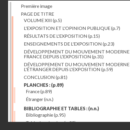
Première image
PAGE DE TITRE
VOLUME XIII
(p.5)
L'EXPOSITION ET L'OPINION PUBLIQUE
(p.7)
RÉSULTATS DE L'EXPOSITION
(p.15)
ENSEIGNEMENTS DE L'EXPOSITION
(p.23)
DÉVELOPPEMENT DU MOUVEMENT MODERNE
FRANCE DEPUIS L'EXPOSITION
(p.31)
DÉVELOPPEMENT DU MOUVEMENT MODERNE
L'ÉTRANGER DEPUIS L'EXPOSITION
(p.59)
CONCLUSION
(p.81)
PLANCHES :
(p.89)
France
(p.89)
Étranger
(n.n.)
BIBLIOGRAPHIE ET TABLES :
(n.n.)
Bibliographie
(p.95)
Table des planches
(p.99)
Droits réservés - CNAM