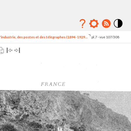
Mode
contraste
'industrie, des postes et des télégraphes (1894-1929...
pl.7 - vue 107/308
élévé