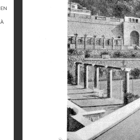
 EN
 À