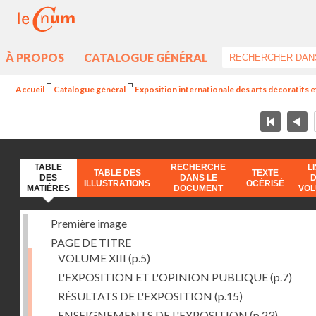
À PROPOS
CATALOGUE GÉNÉRAL
Accueil
Catalogue général
Exposition internationale des arts décoratifs e
TABLE
RECHERCHE
L
TABLE DES
TEXTE
DES
DANS LE
ILLUSTRATIONS
OCÉRISÉ
MATIÈRES
DOCUMENT
VO
Première image
PAGE DE TITRE
VOLUME XIII
(p.5)
L'EXPOSITION ET L'OPINION PUBLIQUE
(p.7)
RÉSULTATS DE L'EXPOSITION
(p.15)
ENSEIGNEMENTS DE L'EXPOSITION
(p.23)