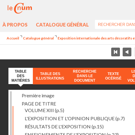
À PROPOS
CATALOGUE GÉNÉRAL
Accueil
Catalogue général
Exposition internationale des arts décoratifs e
TABLE
RECHERCHE
L
TABLE DES
TEXTE
DES
DANS LE
ILLUSTRATIONS
OCÉRISÉ
MATIÈRES
DOCUMENT
VO
Première image
PAGE DE TITRE
VOLUME XIII
(p.5)
L'EXPOSITION ET L'OPINION PUBLIQUE
(p.7)
RÉSULTATS DE L'EXPOSITION
(p.15)
ENSEIGNEMENTS DE L'EXPOSITION
(p.23)