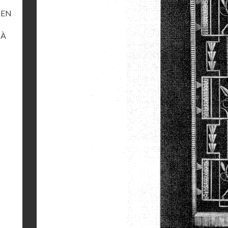
 EN
 À