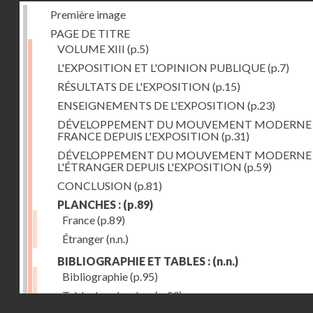
Première image
PAGE DE TITRE
VOLUME XIII
(p.5)
L'EXPOSITION ET L'OPINION PUBLIQUE
(p.7)
RÉSULTATS DE L'EXPOSITION
(p.15)
ENSEIGNEMENTS DE L'EXPOSITION
(p.23)
DÉVELOPPEMENT DU MOUVEMENT MODERNE
FRANCE DEPUIS L'EXPOSITION
(p.31)
DÉVELOPPEMENT DU MOUVEMENT MODERNE
L'ÉTRANGER DEPUIS L'EXPOSITION
(p.59)
CONCLUSION
(p.81)
PLANCHES :
(p.89)
France
(p.89)
Étranger
(n.n.)
BIBLIOGRAPHIE ET TABLES :
(n.n.)
Bibliographie
(p.95)
Table des planches
(p.99)
Droits réservés - CNAM