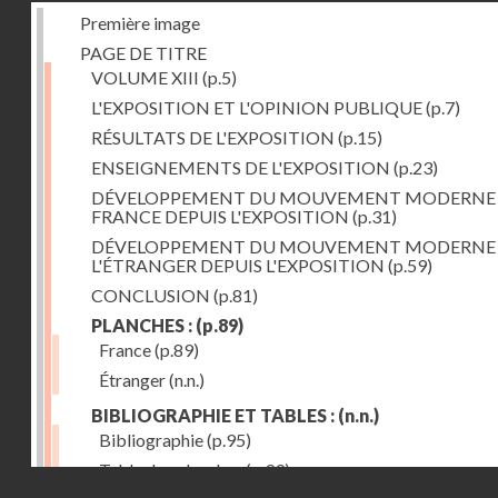
Première image
PAGE DE TITRE
VOLUME XIII
(p.5)
L'EXPOSITION ET L'OPINION PUBLIQUE
(p.7)
RÉSULTATS DE L'EXPOSITION
(p.15)
ENSEIGNEMENTS DE L'EXPOSITION
(p.23)
DÉVELOPPEMENT DU MOUVEMENT MODERNE
FRANCE DEPUIS L'EXPOSITION
(p.31)
DÉVELOPPEMENT DU MOUVEMENT MODERNE
L'ÉTRANGER DEPUIS L'EXPOSITION
(p.59)
CONCLUSION
(p.81)
PLANCHES :
(p.89)
France
(p.89)
Étranger
(n.n.)
BIBLIOGRAPHIE ET TABLES :
(n.n.)
Bibliographie
(p.95)
Table des planches
(p.99)
Droits réservés - CNAM