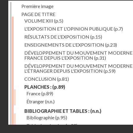
Première image
PAGE DE TITRE
VOLUME XIII
(p.5)
L'EXPOSITION ET L'OPINION PUBLIQUE
(p.7)
RÉSULTATS DE L'EXPOSITION
(p.15)
ENSEIGNEMENTS DE L'EXPOSITION
(p.23)
DÉVELOPPEMENT DU MOUVEMENT MODERNE
FRANCE DEPUIS L'EXPOSITION
(p.31)
DÉVELOPPEMENT DU MOUVEMENT MODERNE
L'ÉTRANGER DEPUIS L'EXPOSITION
(p.59)
CONCLUSION
(p.81)
PLANCHES :
(p.89)
France
(p.89)
Étranger
(n.n.)
BIBLIOGRAPHIE ET TABLES :
(n.n.)
Bibliographie
(p.95)
Table des planches
(p.99)
Droits réservés - CNAM