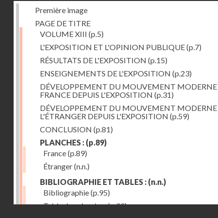
Première image
PAGE DE TITRE
VOLUME XIII
(p.5)
L'EXPOSITION ET L'OPINION PUBLIQUE
(p.7)
RÉSULTATS DE L'EXPOSITION
(p.15)
ENSEIGNEMENTS DE L'EXPOSITION
(p.23)
DÉVELOPPEMENT DU MOUVEMENT MODERNE
FRANCE DEPUIS L'EXPOSITION
(p.31)
DÉVELOPPEMENT DU MOUVEMENT MODERNE
L'ÉTRANGER DEPUIS L'EXPOSITION
(p.59)
CONCLUSION
(p.81)
PLANCHES :
(p.89)
France
(p.89)
Étranger
(n.n.)
BIBLIOGRAPHIE ET TABLES :
(n.n.)
Bibliographie
(p.95)
Table des planches
(p.99)
Droits réservés - CNAM