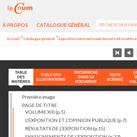
À PROPOS
CATALOGUE GÉNÉRAL
Accueil
Catalogue général
Exposition internationale des arts décoratifs e
TABLE
RECHERCHE
L
TABLE DES
TEXTE
DES
DANS LE
ILLUSTRATIONS
OCÉRISÉ
MATIÈRES
DOCUMENT
VO
Première image
PAGE DE TITRE
VOLUME XIII
(p.5)
L'EXPOSITION ET L'OPINION PUBLIQUE
(p.7)
RÉSULTATS DE L'EXPOSITION
(p.15)
ENSEIGNEMENTS DE L'EXPOSITION
(p.23)