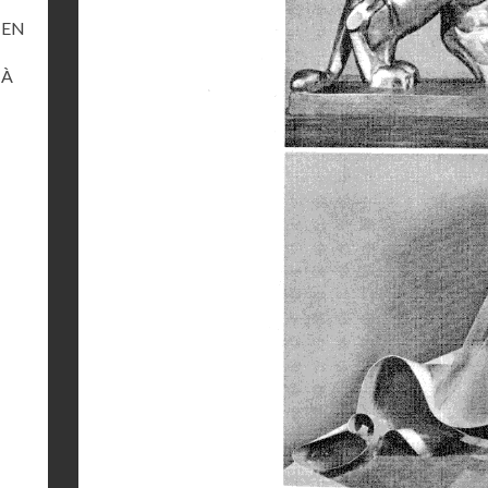
 EN
 À