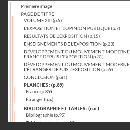
Première image
PAGE DE TITRE
VOLUME XIII
(p.5)
L'EXPOSITION ET L'OPINION PUBLIQUE
(p.7)
RÉSULTATS DE L'EXPOSITION
(p.15)
ENSEIGNEMENTS DE L'EXPOSITION
(p.23)
DÉVELOPPEMENT DU MOUVEMENT MODERNE
FRANCE DEPUIS L'EXPOSITION
(p.31)
DÉVELOPPEMENT DU MOUVEMENT MODERNE
L'ÉTRANGER DEPUIS L'EXPOSITION
(p.59)
CONCLUSION
(p.81)
PLANCHES :
(p.89)
France
(p.89)
Étranger
(n.n.)
BIBLIOGRAPHIE ET TABLES :
(n.n.)
Bibliographie
(p.95)
Table des planches
(p.99)
Droits réservés - CNAM