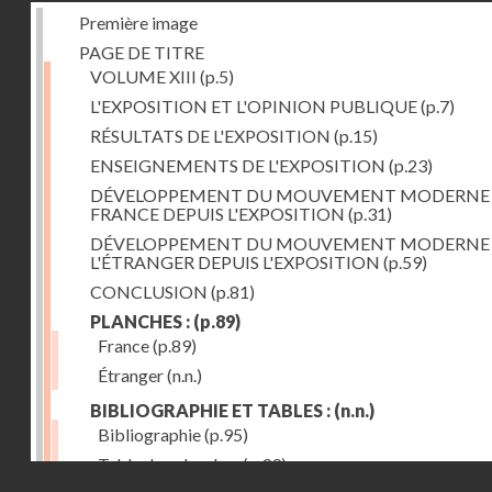
Première image
PAGE DE TITRE
VOLUME XIII
(p.5)
L'EXPOSITION ET L'OPINION PUBLIQUE
(p.7)
RÉSULTATS DE L'EXPOSITION
(p.15)
ENSEIGNEMENTS DE L'EXPOSITION
(p.23)
DÉVELOPPEMENT DU MOUVEMENT MODERNE
FRANCE DEPUIS L'EXPOSITION
(p.31)
DÉVELOPPEMENT DU MOUVEMENT MODERNE
L'ÉTRANGER DEPUIS L'EXPOSITION
(p.59)
CONCLUSION
(p.81)
PLANCHES :
(p.89)
France
(p.89)
Étranger
(n.n.)
BIBLIOGRAPHIE ET TABLES :
(n.n.)
Bibliographie
(p.95)
Table des planches
(p.99)
Droits réservés - CNAM