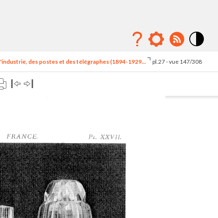
Mode
contraste
'industrie, des postes et des télégraphes (1894-1929...
pl.27 - vue 147/308
élévé