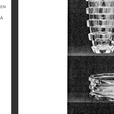
 EN
 À