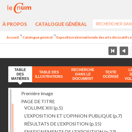
À PROPOS
CATALOGUE GÉNÉRAL
Accueil
Catalogue général
Exposition internationale des arts décoratifs e
TABLE
RECHERCHE
L
TABLE DES
TEXTE
DES
DANS LE
ILLUSTRATIONS
OCÉRISÉ
MATIÈRES
DOCUMENT
VO
Première image
PAGE DE TITRE
VOLUME XIII
(p.5)
L'EXPOSITION ET L'OPINION PUBLIQUE
(p.7)
RÉSULTATS DE L'EXPOSITION
(p.15)
ENSEIGNEMENTS DE L'EXPOSITION
(p.23)