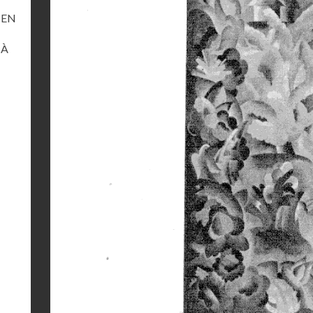
 EN
 À