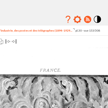
Mode
contraste
'industrie, des postes et des télégraphes (1894-1929...
pl.30 - vue 153/308
élévé