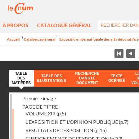
À PROPOS
CATALOGUE GÉNÉRAL
Accueil
Catalogue général
Exposition internationale des arts décoratifs e
TABLE
RECHERCHE
L
TABLE DES
TEXTE
DES
DANS LE
ILLUSTRATIONS
OCÉRISÉ
MATIÈRES
DOCUMENT
VO
Première image
PAGE DE TITRE
VOLUME XIII
(p.5)
L'EXPOSITION ET L'OPINION PUBLIQUE
(p.7)
RÉSULTATS DE L'EXPOSITION
(p.15)
ENSEIGNEMENTS DE L'EXPOSITION
(p.23)