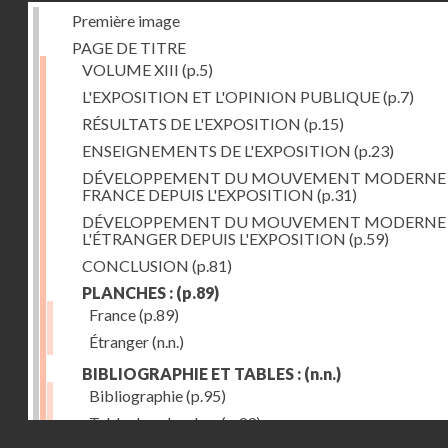
Première image
PAGE DE TITRE
VOLUME XIII
(p.5)
L'EXPOSITION ET L'OPINION PUBLIQUE
(p.7)
RÉSULTATS DE L'EXPOSITION
(p.15)
ENSEIGNEMENTS DE L'EXPOSITION
(p.23)
DÉVELOPPEMENT DU MOUVEMENT MODERNE
FRANCE DEPUIS L'EXPOSITION
(p.31)
DÉVELOPPEMENT DU MOUVEMENT MODERNE
L'ÉTRANGER DEPUIS L'EXPOSITION
(p.59)
CONCLUSION
(p.81)
PLANCHES :
(p.89)
France
(p.89)
Étranger
(n.n.)
BIBLIOGRAPHIE ET TABLES :
(n.n.)
Bibliographie
(p.95)
Table des planches
(p.99)
Droits réservés - CNAM