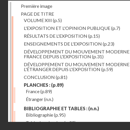
Première image
PAGE DE TITRE
VOLUME XIII
(p.5)
L'EXPOSITION ET L'OPINION PUBLIQUE
(p.7)
RÉSULTATS DE L'EXPOSITION
(p.15)
ENSEIGNEMENTS DE L'EXPOSITION
(p.23)
DÉVELOPPEMENT DU MOUVEMENT MODERNE
FRANCE DEPUIS L'EXPOSITION
(p.31)
DÉVELOPPEMENT DU MOUVEMENT MODERNE
L'ÉTRANGER DEPUIS L'EXPOSITION
(p.59)
CONCLUSION
(p.81)
PLANCHES :
(p.89)
France
(p.89)
Étranger
(n.n.)
BIBLIOGRAPHIE ET TABLES :
(n.n.)
Bibliographie
(p.95)
Table des planches
(p.99)
Droits réservés - CNAM