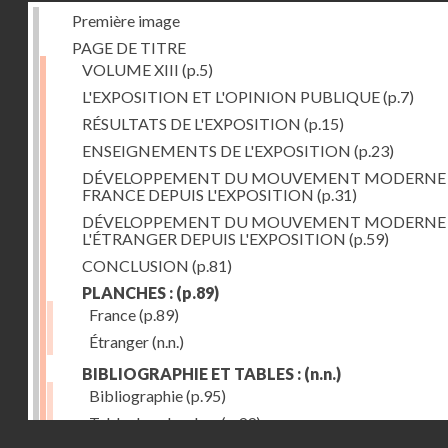
Première image
PAGE DE TITRE
VOLUME XIII
(p.5)
L'EXPOSITION ET L'OPINION PUBLIQUE
(p.7)
RÉSULTATS DE L'EXPOSITION
(p.15)
ENSEIGNEMENTS DE L'EXPOSITION
(p.23)
DÉVELOPPEMENT DU MOUVEMENT MODERNE
FRANCE DEPUIS L'EXPOSITION
(p.31)
DÉVELOPPEMENT DU MOUVEMENT MODERNE
L'ÉTRANGER DEPUIS L'EXPOSITION
(p.59)
CONCLUSION
(p.81)
PLANCHES :
(p.89)
France
(p.89)
Étranger
(n.n.)
BIBLIOGRAPHIE ET TABLES :
(n.n.)
Bibliographie
(p.95)
Table des planches
(p.99)
Droits réservés - CNAM