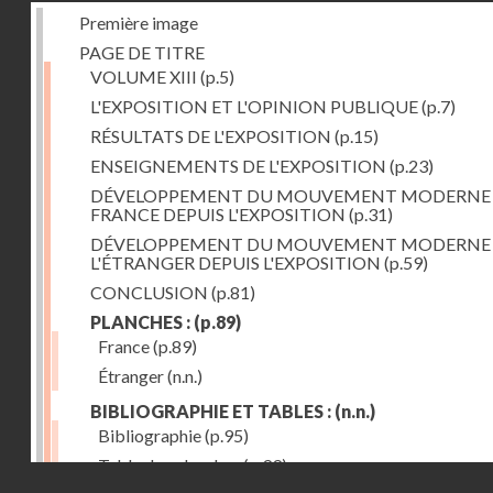
Première image
PAGE DE TITRE
VOLUME XIII
(p.5)
L'EXPOSITION ET L'OPINION PUBLIQUE
(p.7)
RÉSULTATS DE L'EXPOSITION
(p.15)
ENSEIGNEMENTS DE L'EXPOSITION
(p.23)
DÉVELOPPEMENT DU MOUVEMENT MODERNE
FRANCE DEPUIS L'EXPOSITION
(p.31)
DÉVELOPPEMENT DU MOUVEMENT MODERNE
L'ÉTRANGER DEPUIS L'EXPOSITION
(p.59)
CONCLUSION
(p.81)
PLANCHES :
(p.89)
France
(p.89)
Étranger
(n.n.)
BIBLIOGRAPHIE ET TABLES :
(n.n.)
Bibliographie
(p.95)
Table des planches
(p.99)
Droits réservés - CNAM