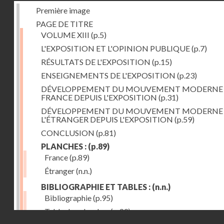
Première image
PAGE DE TITRE
VOLUME XIII
(p.5)
L'EXPOSITION ET L'OPINION PUBLIQUE
(p.7)
RÉSULTATS DE L'EXPOSITION
(p.15)
ENSEIGNEMENTS DE L'EXPOSITION
(p.23)
DÉVELOPPEMENT DU MOUVEMENT MODERNE
FRANCE DEPUIS L'EXPOSITION
(p.31)
DÉVELOPPEMENT DU MOUVEMENT MODERNE
L'ÉTRANGER DEPUIS L'EXPOSITION
(p.59)
CONCLUSION
(p.81)
PLANCHES :
(p.89)
France
(p.89)
Étranger
(n.n.)
BIBLIOGRAPHIE ET TABLES :
(n.n.)
Bibliographie
(p.95)
Table des planches
(p.99)
Droits réservés - CNAM