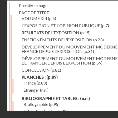
Première image
PAGE DE TITRE
VOLUME XIII
(p.5)
L'EXPOSITION ET L'OPINION PUBLIQUE
(p.7)
RÉSULTATS DE L'EXPOSITION
(p.15)
ENSEIGNEMENTS DE L'EXPOSITION
(p.23)
DÉVELOPPEMENT DU MOUVEMENT MODERNE
FRANCE DEPUIS L'EXPOSITION
(p.31)
DÉVELOPPEMENT DU MOUVEMENT MODERNE
L'ÉTRANGER DEPUIS L'EXPOSITION
(p.59)
CONCLUSION
(p.81)
PLANCHES :
(p.89)
France
(p.89)
Étranger
(n.n.)
BIBLIOGRAPHIE ET TABLES :
(n.n.)
Bibliographie
(p.95)
Table des planches
(p.99)
Droits réservés - CNAM