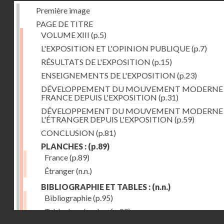
Première image
PAGE DE TITRE
VOLUME XIII
(p.5)
L'EXPOSITION ET L'OPINION PUBLIQUE
(p.7)
RÉSULTATS DE L'EXPOSITION
(p.15)
ENSEIGNEMENTS DE L'EXPOSITION
(p.23)
DÉVELOPPEMENT DU MOUVEMENT MODERNE
FRANCE DEPUIS L'EXPOSITION
(p.31)
DÉVELOPPEMENT DU MOUVEMENT MODERNE
L'ÉTRANGER DEPUIS L'EXPOSITION
(p.59)
CONCLUSION
(p.81)
PLANCHES :
(p.89)
France
(p.89)
Étranger
(n.n.)
BIBLIOGRAPHIE ET TABLES :
(n.n.)
Bibliographie
(p.95)
Table des planches
(p.99)
Droits réservés - CNAM