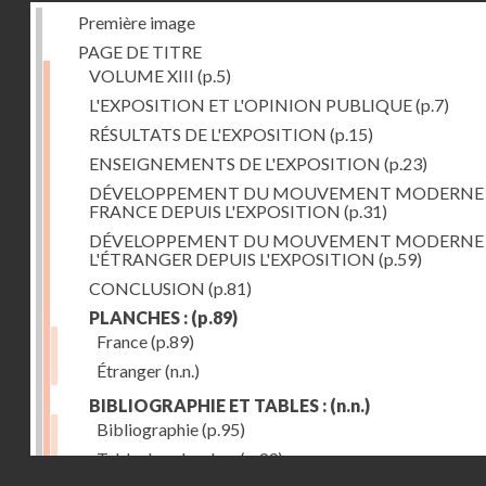
Première image
PAGE DE TITRE
VOLUME XIII
(p.5)
L'EXPOSITION ET L'OPINION PUBLIQUE
(p.7)
RÉSULTATS DE L'EXPOSITION
(p.15)
ENSEIGNEMENTS DE L'EXPOSITION
(p.23)
DÉVELOPPEMENT DU MOUVEMENT MODERNE
FRANCE DEPUIS L'EXPOSITION
(p.31)
DÉVELOPPEMENT DU MOUVEMENT MODERNE
L'ÉTRANGER DEPUIS L'EXPOSITION
(p.59)
CONCLUSION
(p.81)
PLANCHES :
(p.89)
France
(p.89)
Étranger
(n.n.)
BIBLIOGRAPHIE ET TABLES :
(n.n.)
Bibliographie
(p.95)
Table des planches
(p.99)
Droits réservés - CNAM