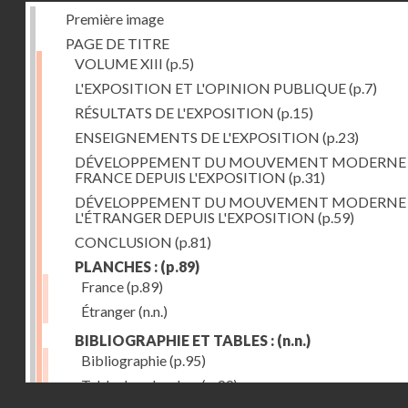
Première image
PAGE DE TITRE
VOLUME XIII
(p.5)
L'EXPOSITION ET L'OPINION PUBLIQUE
(p.7)
RÉSULTATS DE L'EXPOSITION
(p.15)
ENSEIGNEMENTS DE L'EXPOSITION
(p.23)
DÉVELOPPEMENT DU MOUVEMENT MODERNE
FRANCE DEPUIS L'EXPOSITION
(p.31)
DÉVELOPPEMENT DU MOUVEMENT MODERNE
L'ÉTRANGER DEPUIS L'EXPOSITION
(p.59)
CONCLUSION
(p.81)
PLANCHES :
(p.89)
France
(p.89)
Étranger
(n.n.)
BIBLIOGRAPHIE ET TABLES :
(n.n.)
Bibliographie
(p.95)
Table des planches
(p.99)
Droits réservés - CNAM