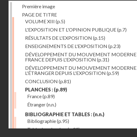
Première image
PAGE DE TITRE
VOLUME XIII
(p.5)
L'EXPOSITION ET L'OPINION PUBLIQUE
(p.7)
RÉSULTATS DE L'EXPOSITION
(p.15)
ENSEIGNEMENTS DE L'EXPOSITION
(p.23)
DÉVELOPPEMENT DU MOUVEMENT MODERNE
FRANCE DEPUIS L'EXPOSITION
(p.31)
DÉVELOPPEMENT DU MOUVEMENT MODERNE
L'ÉTRANGER DEPUIS L'EXPOSITION
(p.59)
CONCLUSION
(p.81)
PLANCHES :
(p.89)
France
(p.89)
Étranger
(n.n.)
BIBLIOGRAPHIE ET TABLES :
(n.n.)
Bibliographie
(p.95)
Table des planches
(p.99)
Droits réservés - CNAM