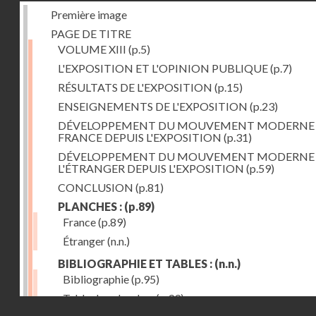
Première image
PAGE DE TITRE
VOLUME XIII
(p.5)
L'EXPOSITION ET L'OPINION PUBLIQUE
(p.7)
RÉSULTATS DE L'EXPOSITION
(p.15)
ENSEIGNEMENTS DE L'EXPOSITION
(p.23)
DÉVELOPPEMENT DU MOUVEMENT MODERNE
FRANCE DEPUIS L'EXPOSITION
(p.31)
DÉVELOPPEMENT DU MOUVEMENT MODERNE
L'ÉTRANGER DEPUIS L'EXPOSITION
(p.59)
CONCLUSION
(p.81)
PLANCHES :
(p.89)
France
(p.89)
Étranger
(n.n.)
BIBLIOGRAPHIE ET TABLES :
(n.n.)
Bibliographie
(p.95)
Table des planches
(p.99)
Droits réservés - CNAM