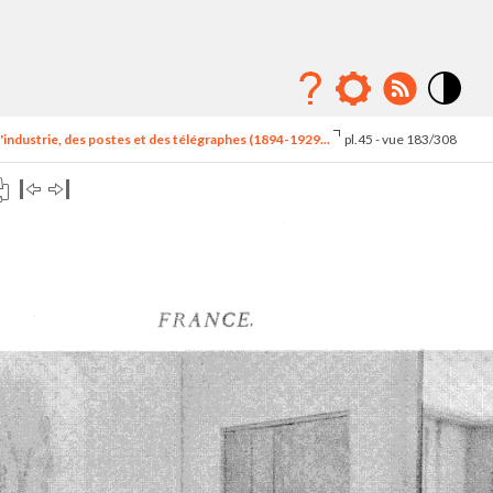
Mode
contraste
'industrie, des postes et des télégraphes (1894-1929...
pl.45 - vue 183/308
élévé