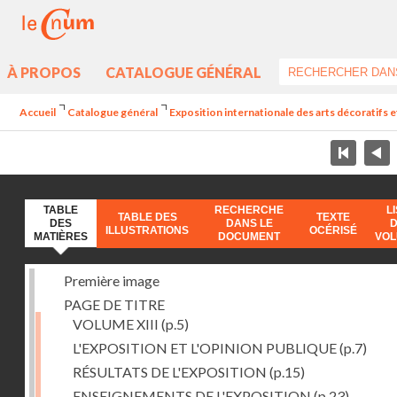
À PROPOS
CATALOGUE GÉNÉRAL
Accueil
Catalogue général
Exposition internationale des arts décoratifs e
TABLE
RECHERCHE
L
TABLE DES
TEXTE
DES
DANS LE
ILLUSTRATIONS
OCÉRISÉ
MATIÈRES
DOCUMENT
VO
Première image
PAGE DE TITRE
VOLUME XIII
(p.5)
L'EXPOSITION ET L'OPINION PUBLIQUE
(p.7)
RÉSULTATS DE L'EXPOSITION
(p.15)
ENSEIGNEMENTS DE L'EXPOSITION
(p.23)