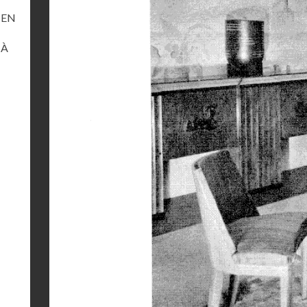
 EN
 À