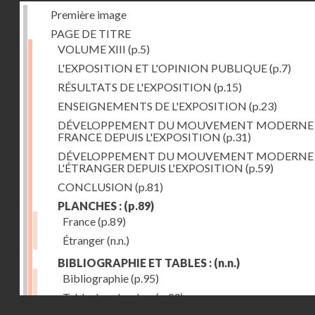
Première image
PAGE DE TITRE
VOLUME XIII
(p.5)
L'EXPOSITION ET L'OPINION PUBLIQUE
(p.7)
RÉSULTATS DE L'EXPOSITION
(p.15)
ENSEIGNEMENTS DE L'EXPOSITION
(p.23)
DÉVELOPPEMENT DU MOUVEMENT MODERNE
FRANCE DEPUIS L'EXPOSITION
(p.31)
DÉVELOPPEMENT DU MOUVEMENT MODERNE
L'ÉTRANGER DEPUIS L'EXPOSITION
(p.59)
CONCLUSION
(p.81)
PLANCHES :
(p.89)
France
(p.89)
Étranger
(n.n.)
BIBLIOGRAPHIE ET TABLES :
(n.n.)
Bibliographie
(p.95)
Table des planches
(p.99)
Droits réservés - CNAM