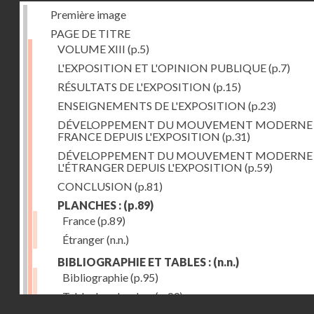
Première image
PAGE DE TITRE
VOLUME XIII
(p.5)
L'EXPOSITION ET L'OPINION PUBLIQUE
(p.7)
RÉSULTATS DE L'EXPOSITION
(p.15)
ENSEIGNEMENTS DE L'EXPOSITION
(p.23)
DÉVELOPPEMENT DU MOUVEMENT MODERNE
FRANCE DEPUIS L'EXPOSITION
(p.31)
DÉVELOPPEMENT DU MOUVEMENT MODERNE
L'ÉTRANGER DEPUIS L'EXPOSITION
(p.59)
CONCLUSION
(p.81)
PLANCHES :
(p.89)
France
(p.89)
Étranger
(n.n.)
BIBLIOGRAPHIE ET TABLES :
(n.n.)
Bibliographie
(p.95)
Table des planches
(p.99)
Droits réservés - CNAM