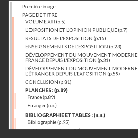
Première image
PAGE DE TITRE
VOLUME XIII
(p.5)
L'EXPOSITION ET L'OPINION PUBLIQUE
(p.7)
RÉSULTATS DE L'EXPOSITION
(p.15)
ENSEIGNEMENTS DE L'EXPOSITION
(p.23)
DÉVELOPPEMENT DU MOUVEMENT MODERNE
FRANCE DEPUIS L'EXPOSITION
(p.31)
DÉVELOPPEMENT DU MOUVEMENT MODERNE
L'ÉTRANGER DEPUIS L'EXPOSITION
(p.59)
CONCLUSION
(p.81)
PLANCHES :
(p.89)
France
(p.89)
Étranger
(n.n.)
BIBLIOGRAPHIE ET TABLES :
(n.n.)
Bibliographie
(p.95)
Table des planches
(p.99)
Droits réservés - CNAM