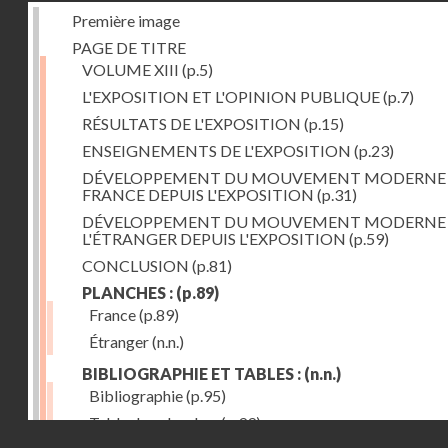
Première image
PAGE DE TITRE
VOLUME XIII
(p.5)
L'EXPOSITION ET L'OPINION PUBLIQUE
(p.7)
RÉSULTATS DE L'EXPOSITION
(p.15)
ENSEIGNEMENTS DE L'EXPOSITION
(p.23)
DÉVELOPPEMENT DU MOUVEMENT MODERNE
FRANCE DEPUIS L'EXPOSITION
(p.31)
DÉVELOPPEMENT DU MOUVEMENT MODERNE
L'ÉTRANGER DEPUIS L'EXPOSITION
(p.59)
CONCLUSION
(p.81)
PLANCHES :
(p.89)
France
(p.89)
Étranger
(n.n.)
BIBLIOGRAPHIE ET TABLES :
(n.n.)
Bibliographie
(p.95)
Table des planches
(p.99)
Droits réservés - CNAM