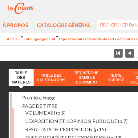
À PROPOS
CATALOGUE GÉNÉRAL
Accueil
Catalogue général
Exposition internationale des arts décoratifs e
TABLE
RECHERCHE
L
TABLE DES
TEXTE
DES
DANS LE
ILLUSTRATIONS
OCÉRISÉ
MATIÈRES
DOCUMENT
VO
Première image
PAGE DE TITRE
VOLUME XIII
(p.5)
L'EXPOSITION ET L'OPINION PUBLIQUE
(p.7)
RÉSULTATS DE L'EXPOSITION
(p.15)
ENSEIGNEMENTS DE L'EXPOSITION
(p.23)