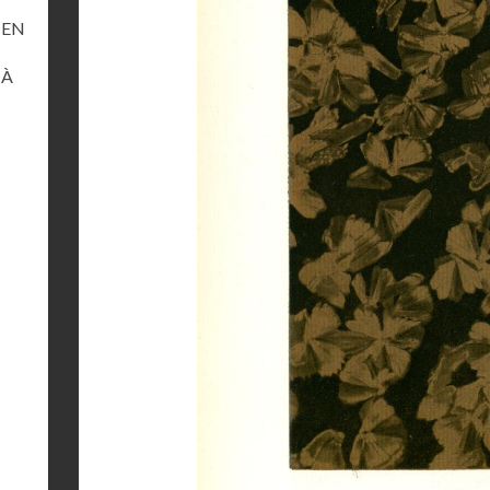
 EN
 À