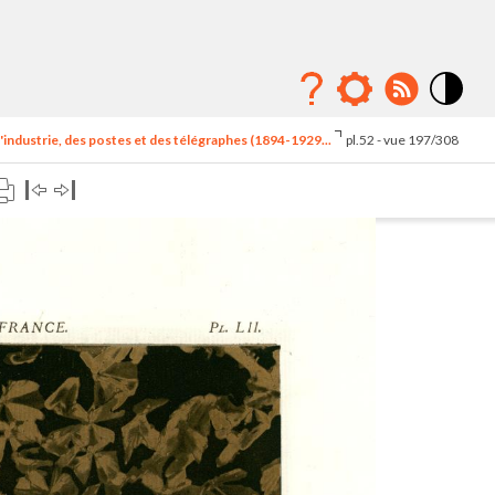
Mode
contraste
'industrie, des postes et des télégraphes (1894-1929...
pl.52 - vue 197/308
élévé