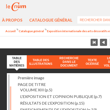
À PROPOS
CATALOGUE GÉNÉRAL
Accueil
Catalogue général
Exposition internationale des arts décoratifs e
TABLE
RECHERCHE
L
TABLE DES
TEXTE
DES
DANS LE
ILLUSTRATIONS
OCÉRISÉ
MATIÈRES
DOCUMENT
VO
Première image
PAGE DE TITRE
VOLUME XIII
(p.5)
L'EXPOSITION ET L'OPINION PUBLIQUE
(p.7)
RÉSULTATS DE L'EXPOSITION
(p.15)
ENSEIGNEMENTS DE L'EXPOSITION
(p.23)