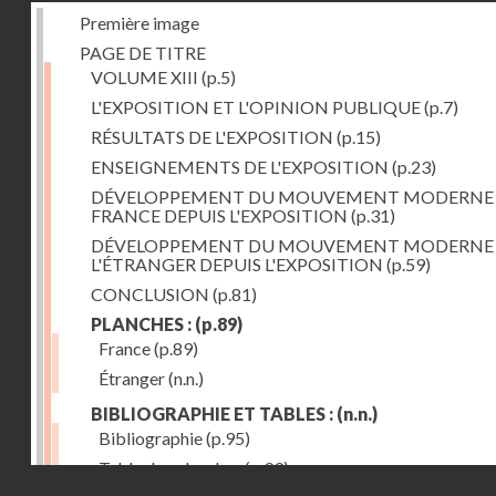
Première image
PAGE DE TITRE
VOLUME XIII
(p.5)
L'EXPOSITION ET L'OPINION PUBLIQUE
(p.7)
RÉSULTATS DE L'EXPOSITION
(p.15)
ENSEIGNEMENTS DE L'EXPOSITION
(p.23)
DÉVELOPPEMENT DU MOUVEMENT MODERNE
FRANCE DEPUIS L'EXPOSITION
(p.31)
DÉVELOPPEMENT DU MOUVEMENT MODERNE
L'ÉTRANGER DEPUIS L'EXPOSITION
(p.59)
CONCLUSION
(p.81)
PLANCHES :
(p.89)
France
(p.89)
Étranger
(n.n.)
BIBLIOGRAPHIE ET TABLES :
(n.n.)
Bibliographie
(p.95)
Table des planches
(p.99)
Droits réservés - CNAM