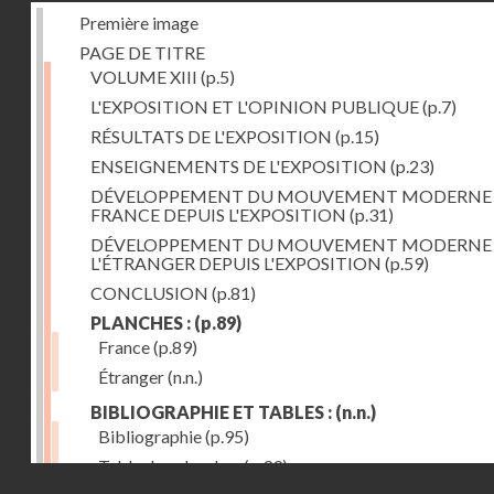
Première image
PAGE DE TITRE
VOLUME XIII
(p.5)
L'EXPOSITION ET L'OPINION PUBLIQUE
(p.7)
RÉSULTATS DE L'EXPOSITION
(p.15)
ENSEIGNEMENTS DE L'EXPOSITION
(p.23)
DÉVELOPPEMENT DU MOUVEMENT MODERNE
FRANCE DEPUIS L'EXPOSITION
(p.31)
DÉVELOPPEMENT DU MOUVEMENT MODERNE
L'ÉTRANGER DEPUIS L'EXPOSITION
(p.59)
CONCLUSION
(p.81)
PLANCHES :
(p.89)
France
(p.89)
Étranger
(n.n.)
BIBLIOGRAPHIE ET TABLES :
(n.n.)
Bibliographie
(p.95)
Table des planches
(p.99)
Droits réservés - CNAM