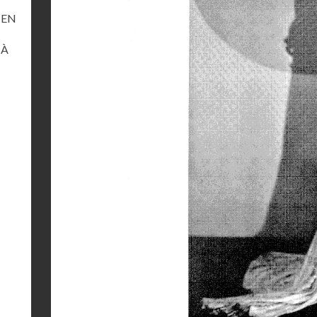
 EN
 À