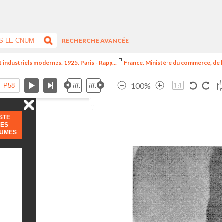
RECHERCHE AVANCÉE
t industriels modernes. 1925. Paris - Rapp...
France. Ministère du commerce, de l
100%
ISTE
DES
LUMES