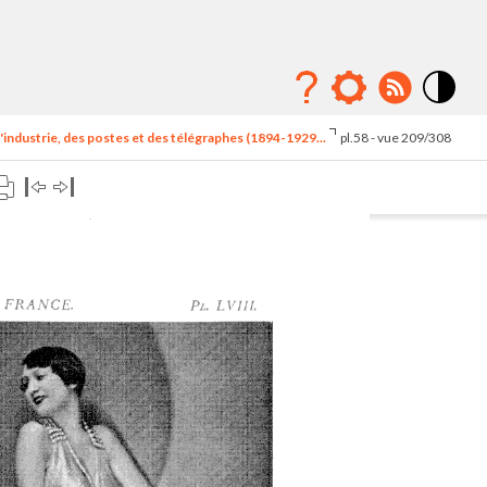
Mode
contraste
'industrie, des postes et des télégraphes (1894-1929...
pl.58 - vue 209/308
élévé