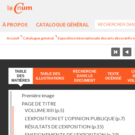
À PROPOS
CATALOGUE GÉNÉRAL
Accueil
Catalogue général
Exposition internationale des arts décoratifs e
TABLE
RECHERCHE
L
TABLE DES
TEXTE
DES
DANS LE
ILLUSTRATIONS
OCÉRISÉ
MATIÈRES
DOCUMENT
VO
Première image
PAGE DE TITRE
VOLUME XIII
(p.5)
L'EXPOSITION ET L'OPINION PUBLIQUE
(p.7)
RÉSULTATS DE L'EXPOSITION
(p.15)
ENSEIGNEMENTS DE L'EXPOSITION
(p.23)