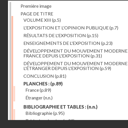
Première image
PAGE DE TITRE
VOLUME XIII
(p.5)
L'EXPOSITION ET L'OPINION PUBLIQUE
(p.7)
RÉSULTATS DE L'EXPOSITION
(p.15)
ENSEIGNEMENTS DE L'EXPOSITION
(p.23)
DÉVELOPPEMENT DU MOUVEMENT MODERNE
FRANCE DEPUIS L'EXPOSITION
(p.31)
DÉVELOPPEMENT DU MOUVEMENT MODERNE
L'ÉTRANGER DEPUIS L'EXPOSITION
(p.59)
CONCLUSION
(p.81)
PLANCHES :
(p.89)
France
(p.89)
Étranger
(n.n.)
BIBLIOGRAPHIE ET TABLES :
(n.n.)
Bibliographie
(p.95)
Table des planches
(p.99)
Droits réservés - CNAM