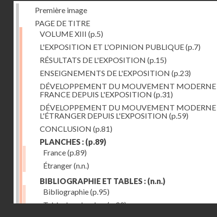
Première image
PAGE DE TITRE
VOLUME XIII
(p.5)
L'EXPOSITION ET L'OPINION PUBLIQUE
(p.7)
RÉSULTATS DE L'EXPOSITION
(p.15)
ENSEIGNEMENTS DE L'EXPOSITION
(p.23)
DÉVELOPPEMENT DU MOUVEMENT MODERNE
FRANCE DEPUIS L'EXPOSITION
(p.31)
DÉVELOPPEMENT DU MOUVEMENT MODERNE
L'ÉTRANGER DEPUIS L'EXPOSITION
(p.59)
CONCLUSION
(p.81)
PLANCHES :
(p.89)
France
(p.89)
Étranger
(n.n.)
BIBLIOGRAPHIE ET TABLES :
(n.n.)
Bibliographie
(p.95)
Table des planches
(p.99)
Droits réservés - CNAM