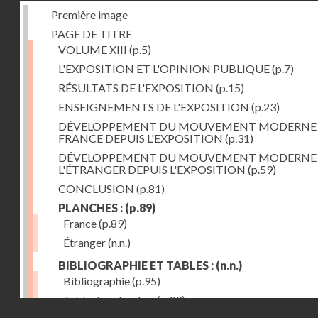
Première image
PAGE DE TITRE
VOLUME XIII
(p.5)
L'EXPOSITION ET L'OPINION PUBLIQUE
(p.7)
RÉSULTATS DE L'EXPOSITION
(p.15)
ENSEIGNEMENTS DE L'EXPOSITION
(p.23)
DÉVELOPPEMENT DU MOUVEMENT MODERNE
FRANCE DEPUIS L'EXPOSITION
(p.31)
DÉVELOPPEMENT DU MOUVEMENT MODERNE
L'ÉTRANGER DEPUIS L'EXPOSITION
(p.59)
CONCLUSION
(p.81)
PLANCHES :
(p.89)
France
(p.89)
Étranger
(n.n.)
BIBLIOGRAPHIE ET TABLES :
(n.n.)
Bibliographie
(p.95)
Table des planches
(p.99)
Droits réservés - CNAM