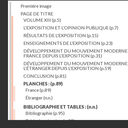
Première image
PAGE DE TITRE
VOLUME XIII
(p.5)
L'EXPOSITION ET L'OPINION PUBLIQUE
(p.7)
RÉSULTATS DE L'EXPOSITION
(p.15)
ENSEIGNEMENTS DE L'EXPOSITION
(p.23)
DÉVELOPPEMENT DU MOUVEMENT MODERNE
FRANCE DEPUIS L'EXPOSITION
(p.31)
DÉVELOPPEMENT DU MOUVEMENT MODERNE
L'ÉTRANGER DEPUIS L'EXPOSITION
(p.59)
CONCLUSION
(p.81)
PLANCHES :
(p.89)
France
(p.89)
Étranger
(n.n.)
BIBLIOGRAPHIE ET TABLES :
(n.n.)
Bibliographie
(p.95)
Table des planches
(p.99)
Droits réservés - CNAM