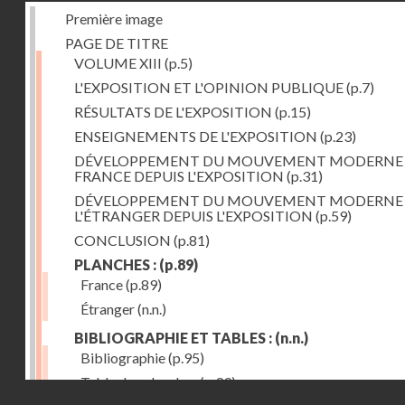
Première image
PAGE DE TITRE
VOLUME XIII
(p.5)
L'EXPOSITION ET L'OPINION PUBLIQUE
(p.7)
RÉSULTATS DE L'EXPOSITION
(p.15)
ENSEIGNEMENTS DE L'EXPOSITION
(p.23)
DÉVELOPPEMENT DU MOUVEMENT MODERNE
FRANCE DEPUIS L'EXPOSITION
(p.31)
DÉVELOPPEMENT DU MOUVEMENT MODERNE
L'ÉTRANGER DEPUIS L'EXPOSITION
(p.59)
CONCLUSION
(p.81)
PLANCHES :
(p.89)
France
(p.89)
Étranger
(n.n.)
BIBLIOGRAPHIE ET TABLES :
(n.n.)
Bibliographie
(p.95)
Table des planches
(p.99)
Droits réservés - CNAM