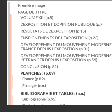
Première image
PAGE DE TITRE
VOLUME XIII
(p.5)
L'EXPOSITION ET L'OPINION PUBLIQUE
(p.7)
RÉSULTATS DE L'EXPOSITION
(p.15)
ENSEIGNEMENTS DE L'EXPOSITION
(p.23)
DÉVELOPPEMENT DU MOUVEMENT MODERNE
FRANCE DEPUIS L'EXPOSITION
(p.31)
DÉVELOPPEMENT DU MOUVEMENT MODERNE
L'ÉTRANGER DEPUIS L'EXPOSITION
(p.59)
CONCLUSION
(p.81)
PLANCHES :
(p.89)
France
(p.89)
Étranger
(n.n.)
BIBLIOGRAPHIE ET TABLES :
(n.n.)
Bibliographie
(p.95)
Table des planches
(p.99)
Droits réservés - CNAM