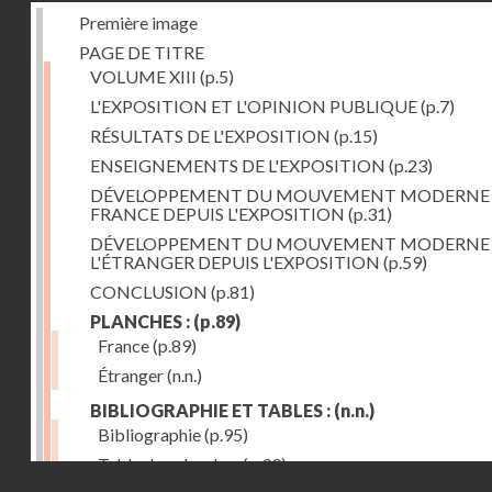
Première image
PAGE DE TITRE
VOLUME XIII
(p.5)
L'EXPOSITION ET L'OPINION PUBLIQUE
(p.7)
RÉSULTATS DE L'EXPOSITION
(p.15)
ENSEIGNEMENTS DE L'EXPOSITION
(p.23)
DÉVELOPPEMENT DU MOUVEMENT MODERNE
FRANCE DEPUIS L'EXPOSITION
(p.31)
DÉVELOPPEMENT DU MOUVEMENT MODERNE
L'ÉTRANGER DEPUIS L'EXPOSITION
(p.59)
CONCLUSION
(p.81)
PLANCHES :
(p.89)
France
(p.89)
Étranger
(n.n.)
BIBLIOGRAPHIE ET TABLES :
(n.n.)
Bibliographie
(p.95)
Table des planches
(p.99)
Droits réservés - CNAM