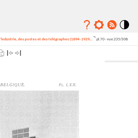
Mode
contraste
'industrie, des postes et des télégraphes (1894-1929...
pl.70 - vue 235/308
élévé