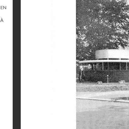
 EN
 À