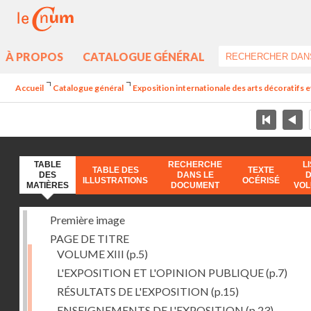
À PROPOS
CATALOGUE GÉNÉRAL
Accueil
Catalogue général
Exposition internationale des arts décoratifs e
TABLE
RECHERCHE
L
TABLE DES
TEXTE
DES
DANS LE
ILLUSTRATIONS
OCÉRISÉ
MATIÈRES
DOCUMENT
VO
Première image
PAGE DE TITRE
VOLUME XIII
(p.5)
L'EXPOSITION ET L'OPINION PUBLIQUE
(p.7)
RÉSULTATS DE L'EXPOSITION
(p.15)
ENSEIGNEMENTS DE L'EXPOSITION
(p.23)