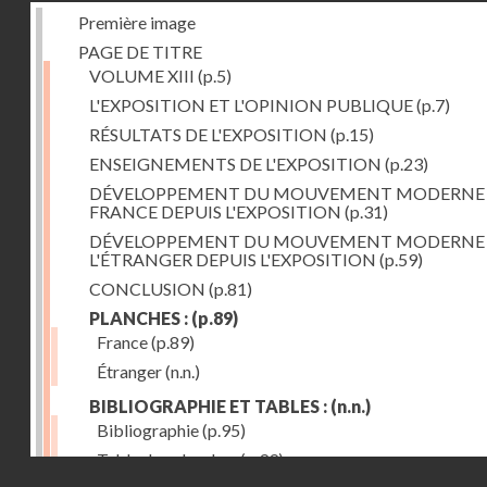
Première image
PAGE DE TITRE
VOLUME XIII
(p.5)
L'EXPOSITION ET L'OPINION PUBLIQUE
(p.7)
RÉSULTATS DE L'EXPOSITION
(p.15)
ENSEIGNEMENTS DE L'EXPOSITION
(p.23)
DÉVELOPPEMENT DU MOUVEMENT MODERNE
FRANCE DEPUIS L'EXPOSITION
(p.31)
DÉVELOPPEMENT DU MOUVEMENT MODERNE
L'ÉTRANGER DEPUIS L'EXPOSITION
(p.59)
CONCLUSION
(p.81)
PLANCHES :
(p.89)
France
(p.89)
Étranger
(n.n.)
BIBLIOGRAPHIE ET TABLES :
(n.n.)
Bibliographie
(p.95)
Table des planches
(p.99)
Droits réservés - CNAM