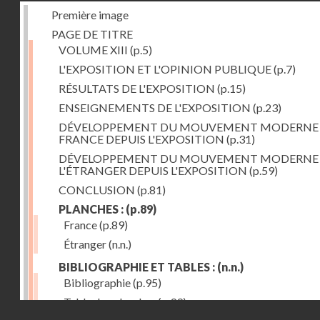
Première image
PAGE DE TITRE
VOLUME XIII
(p.5)
L'EXPOSITION ET L'OPINION PUBLIQUE
(p.7)
RÉSULTATS DE L'EXPOSITION
(p.15)
ENSEIGNEMENTS DE L'EXPOSITION
(p.23)
DÉVELOPPEMENT DU MOUVEMENT MODERNE
FRANCE DEPUIS L'EXPOSITION
(p.31)
DÉVELOPPEMENT DU MOUVEMENT MODERNE
L'ÉTRANGER DEPUIS L'EXPOSITION
(p.59)
CONCLUSION
(p.81)
PLANCHES :
(p.89)
France
(p.89)
Étranger
(n.n.)
BIBLIOGRAPHIE ET TABLES :
(n.n.)
Bibliographie
(p.95)
Table des planches
(p.99)
Droits réservés - CNAM