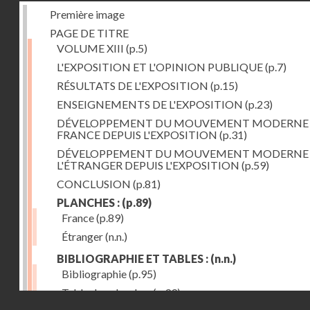
Première image
PAGE DE TITRE
VOLUME XIII
(p.5)
L'EXPOSITION ET L'OPINION PUBLIQUE
(p.7)
RÉSULTATS DE L'EXPOSITION
(p.15)
ENSEIGNEMENTS DE L'EXPOSITION
(p.23)
DÉVELOPPEMENT DU MOUVEMENT MODERNE
FRANCE DEPUIS L'EXPOSITION
(p.31)
DÉVELOPPEMENT DU MOUVEMENT MODERNE
L'ÉTRANGER DEPUIS L'EXPOSITION
(p.59)
CONCLUSION
(p.81)
PLANCHES :
(p.89)
France
(p.89)
Étranger
(n.n.)
BIBLIOGRAPHIE ET TABLES :
(n.n.)
Bibliographie
(p.95)
Table des planches
(p.99)
Droits réservés - CNAM