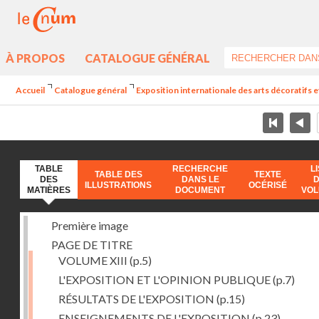
À PROPOS
CATALOGUE GÉNÉRAL
Accueil
Catalogue général
Exposition internationale des arts décoratifs e
TABLE
RECHERCHE
L
TABLE DES
TEXTE
DES
DANS LE
ILLUSTRATIONS
OCÉRISÉ
MATIÈRES
DOCUMENT
VO
Première image
PAGE DE TITRE
VOLUME XIII
(p.5)
L'EXPOSITION ET L'OPINION PUBLIQUE
(p.7)
RÉSULTATS DE L'EXPOSITION
(p.15)
ENSEIGNEMENTS DE L'EXPOSITION
(p.23)