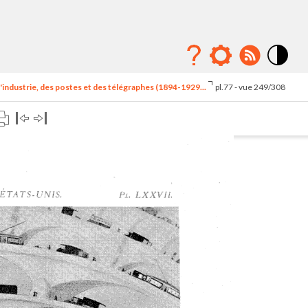
Mode
contraste
'industrie, des postes et des télégraphes (1894-1929...
pl.77 - vue 249/308
élévé