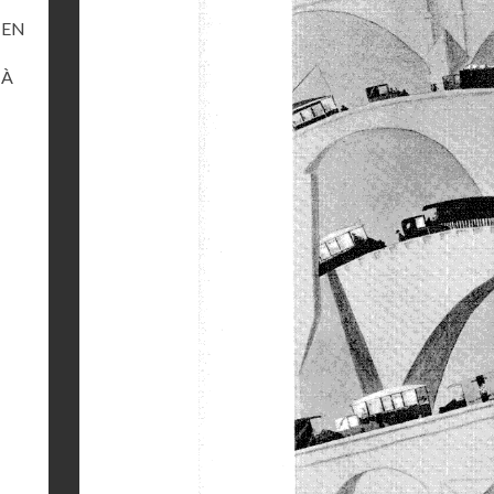
 EN
 À